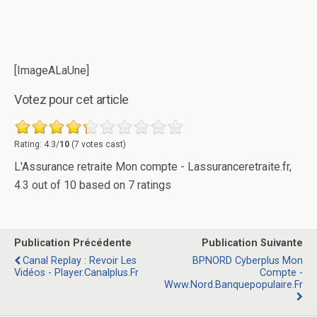
[ImageALaUne]
Votez pour cet article
Rating: 4.3/
10
(7 votes cast)
L'Assurance retraite Mon compte - Lassuranceretraite.fr
,
4.3
out of
10
based on
7
ratings
Publication Précédente
Publication Suivante
Canal Replay : Revoir Les
BPNORD Cyberplus Mon
Vidéos - Player.canalplus.fr
Compte -
Www.nord.banquepopulaire.fr